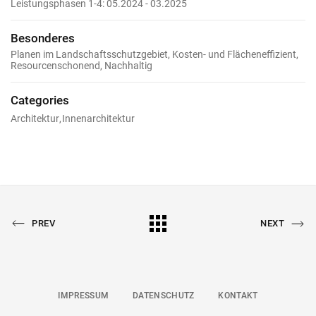
Leistungsphasen 1-4: 05.2024 - 03.2025
Besonderes
Planen im Landschaftsschutzgebiet, Kosten- und Flächeneffizient,
Resourcenschonend, Nachhaltig
Categories
Architektur
Innenarchitektur
PREVIOUS
All
NEXT
PREV
NEXT
PORTFOLIO
PORTFOLIO
Portfolio
IMPRESSUM
DATENSCHUTZ
KONTAKT