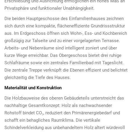
Erschließung und Ausrichtung ermöglichen ein hohes Maß an
Privatsphäre und funktionaler Unabhängigkeit.
Die beiden Hauptgeschosse des Einfamilienhauses zeichnen
sich durch eine kompakte, flächeneffiziente Grundrissstruktur
aus. Im Erdgeschoss öffnen sich Wohn-, Ess- und Kochbereich
großzügig zur Talseite und zu einer vorgelagerten Terrasse.
Arbeits- und Nebenräume sind intelligent zoniert und über
kurze Wege erreichbar. Das Obergeschoss bietet drei ruhige
Schlafräume sowie ein zentrales Familienbad mit Tageslicht.
Die zentrale Treppe verknüpft die Ebenen effizient und belichtet
gleichzeitig die Tiefe des Hauses.
Materialität und Konstruktion
Die Holzbauweise des oberen Gebäudeteils unterstreicht das
nachhaltige Gesamtkonzept: Holz als nachwachsender
Rohstoff bindet CO₂, reduziert den Primärenergiebedarf und
schafft ein behagliches Raumklima. Die vertikale
Schindelverkleidung aus unbehandeltem Holz altert würdevoll